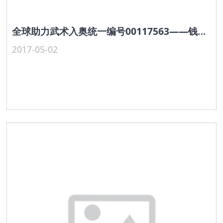
全球助力武术入奥统一编号00117563——钱顺杰
2017-05-02