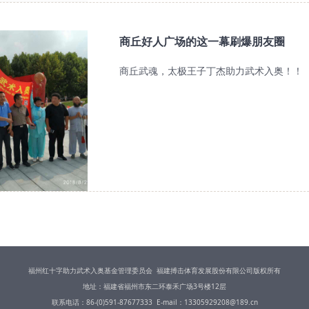
商丘好人广场的这一幕刷爆朋友圈
商丘武魂，太极王子丁杰助力武术入奥！！
福州红十字助力武术入奥基金管理委员会 福建搏击体育发展股份有限公司版权所有
地址：福建省福州市东二环泰禾广场3号楼12层
联系电话：86-(0)591-87677333 E-mail：13305929208@189.cn