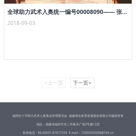
全球助力武术入奥统一编号00008090—— 张永和
2018-09-03
<上一页
下一页>
福州红十字助力武术入奥基金管理委员会 福建搏击体育发展股份有限公司版权所有
地址：福建省福州市东二环泰禾广场3号楼12层
联系电话：86-(0)591-87677333 E-mail：13305929208@189.cn